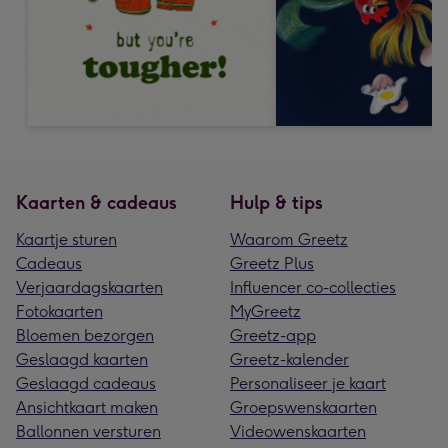
Kaarten & cadeaus
Hulp & tips
Kaartje sturen
Waarom Greetz
Cadeaus
Greetz Plus
Verjaardagskaarten
Influencer co-collecties
Fotokaarten
MyGreetz
Bloemen bezorgen
Greetz-app
Geslaagd kaarten
Greetz-kalender
Geslaagd cadeaus
Personaliseer je kaart
Ansichtkaart maken
Groepswenskaarten
Ballonnen versturen
Videowenskaarten