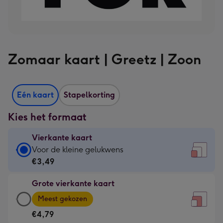
Zomaar kaart | Greetz | Zoon
Eén kaart
Stapelkorting
Kies het formaat
Vierkante kaart
Vierkante
Voor de kleine gelukwens
kaart
€3,49
-
Grote vierkante kaart
€3,49
Grote
-
Meest gekozen
vierkante
Voor
€4,79
kaart
de