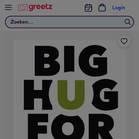
Bekijk meer
Login
Zoeken