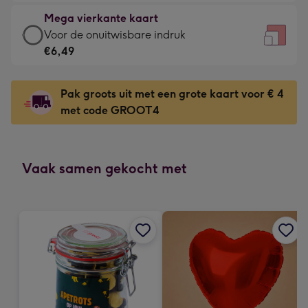
-
kleine
Mega vierkante kaart
€4,79
gelukwens
Mega
Voor de onuitwisbare indruk
-
-
vierkante
€6,49
Meest
Dimensions:
kaart
gekozen
130
-
-
Pak groots uit met een grote kaart voor € 4
x
€6,49
Dimensions:
met code GROOT4
130
-
167
mm
Voor
x
de
167
onuitwisbare
Vaak samen gekocht met
mm
indruk
-
Dimensions:
240
x
240
mm