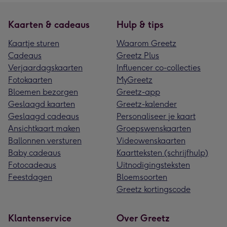
Kaarten & cadeaus
Hulp & tips
Kaartje sturen
Waarom Greetz
Cadeaus
Greetz Plus
Verjaardagskaarten
Influencer co-collecties
Fotokaarten
MyGreetz
Bloemen bezorgen
Greetz-app
Geslaagd kaarten
Greetz-kalender
Geslaagd cadeaus
Personaliseer je kaart
Ansichtkaart maken
Groepswenskaarten
Ballonnen versturen
Videowenskaarten
Baby cadeaus
Kaartteksten (schrijfhulp)
Fotocadeaus
Uitnodigingsteksten
Feestdagen
Bloemsoorten
Greetz kortingscode
Klantenservice
Over Greetz