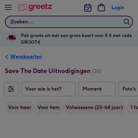
Bekijk meer
Login
Zoeken
Pak groots uit met een grote kaart voor € 4 met code
GROOT4
Wenskaarten
Save The Date Uitnodigingen
(38)
Voor wie is het?
Moment
Foto's
Voor haar
Voor hem
Volwassene (25-64 jaar)
1 f