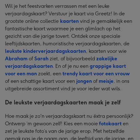
Wil je het feestvarken verrassen met een leuke
verjaardagskaart? Verstuur je kaart via Greetz! In de
grootste online collectie
kaarten
vind je gemakkelijk een
fantastische kaart waarmee je een glimlach op het
gezicht van die jarige tovert. Ontdek onze speciale
leeftijdskaarten, humoristische verjaardagskaarten, de
leukste kinderverjaardagskaarten
, kaarten voor wie
Abraham
of
Sarah
ziet, of bijvoorbeeld
zakelijke
verjaardagskaarten
. En of je nu een
grappige kaart
voor een man
zoekt, een
trendy kaart voor een vrouw
of een schattige kaart voor een
jongen
of
meisje
, in ons
uitgebreide assortiment vind je voor ieder wat wils.
De leukste verjaardagskaarten maak je zelf
Hoe maak je zo'n verjaardagskaart nu éxtra persoonlijk?
Ontwerp ‘m gewoon zelf! Kies een mooie
fotokaart
en
zet je leukste foto’s van de jarige erop. Met hetzelfde
gemak pas je de naam aan, de leeftijd van de jarige, en