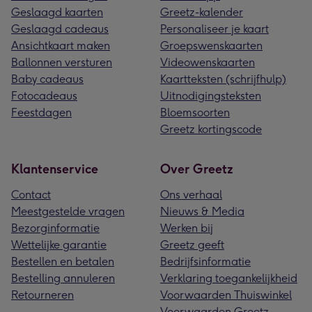
Geslaagd kaarten
Greetz-kalender
Geslaagd cadeaus
Personaliseer je kaart
Ansichtkaart maken
Groepswenskaarten
Ballonnen versturen
Videowenskaarten
Baby cadeaus
Kaartteksten (schrijfhulp)
Fotocadeaus
Uitnodigingsteksten
Feestdagen
Bloemsoorten
Greetz kortingscode
Klantenservice
Over Greetz
Contact
Ons verhaal
Meestgestelde vragen
Nieuws & Media
Bezorginformatie
Werken bij
Wettelijke garantie
Greetz geeft
Bestellen en betalen
Bedrijfsinformatie
Bestelling annuleren
Verklaring toegankelijkheid
Retourneren
Voorwaarden Thuiswinkel
Voorwaarden Greetz