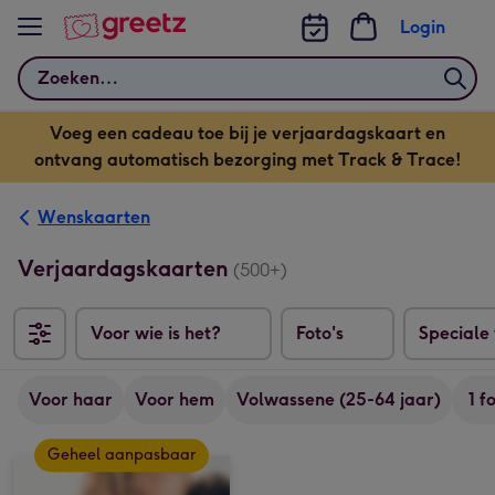
Bekijk meer
Login
Zoeken
Voeg een cadeau toe bij je verjaardagskaart en
ontvang automatisch bezorging met Track & Trace!
Wenskaarten
Verjaardagskaarten
(500+)
Voor wie is het?
Foto's
Speciale
Voor haar
Voor hem
Volwassene (25-64 jaar)
1 f
Geheel aanpasbaar