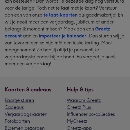
kan bestellen? Dan wordt 'ie dezelfde dag nog verstuurd
voor de jarige! Toch net te laat met je kaart? Verstuur
dan een van onze
te laat-kaarten
als goedmakertje! En
wil je nooit meer een verjaardag, jubileum of ander
belangrijk moment missen? Maak dan een
Greetz-
account
aan en
importeer je kalender
! Dan sturen wij je
van tevoren een seintje mét een leuke korting. Mooi
meegenomen! Zo heb jij altijd je persoonlijke
verjaardagskalender bij de hand. En vergeet je nooit
meer een verjaardag!
Kaarten & cadeaus
Hulp & tips
Kaartje sturen
Waarom Greetz
Cadeaus
Greetz Plus
Verjaardagskaarten
Influencer co-collecties
Fotokaarten
MyGreetz
Bloemen bezorgen
Greetz-app