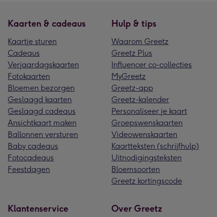
Kaarten & cadeaus
Hulp & tips
Kaartje sturen
Waarom Greetz
Cadeaus
Greetz Plus
Verjaardagskaarten
Influencer co-collecties
Fotokaarten
MyGreetz
Bloemen bezorgen
Greetz-app
Geslaagd kaarten
Greetz-kalender
Geslaagd cadeaus
Personaliseer je kaart
Ansichtkaart maken
Groepswenskaarten
Ballonnen versturen
Videowenskaarten
Baby cadeaus
Kaartteksten (schrijfhulp)
Fotocadeaus
Uitnodigingsteksten
Feestdagen
Bloemsoorten
Greetz kortingscode
Klantenservice
Over Greetz