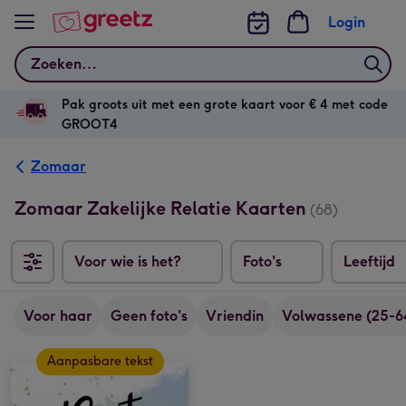
Bekijk meer
Login
Zoeken
Pak groots uit met een grote kaart voor € 4 met code
GROOT4
Zomaar
Zomaar Zakelijke Relatie Kaarten
(68)
Voor wie is het?
Foto's
Leeftijd
Voor haar
Geen foto's
Vriendin
Volwassene (25-64
Aanpasbare tekst