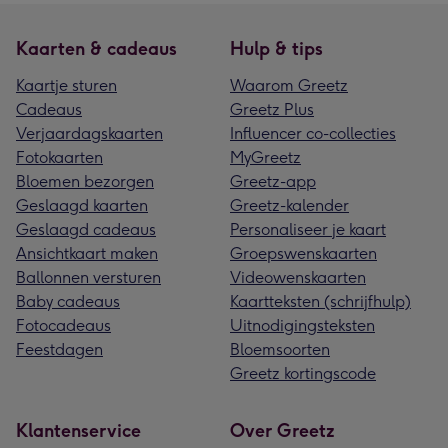
Kaarten & cadeaus
Hulp & tips
Kaartje sturen
Waarom Greetz
Cadeaus
Greetz Plus
Verjaardagskaarten
Influencer co-collecties
Fotokaarten
MyGreetz
Bloemen bezorgen
Greetz-app
Geslaagd kaarten
Greetz-kalender
Geslaagd cadeaus
Personaliseer je kaart
Ansichtkaart maken
Groepswenskaarten
Ballonnen versturen
Videowenskaarten
Baby cadeaus
Kaartteksten (schrijfhulp)
Fotocadeaus
Uitnodigingsteksten
Feestdagen
Bloemsoorten
Greetz kortingscode
Klantenservice
Over Greetz