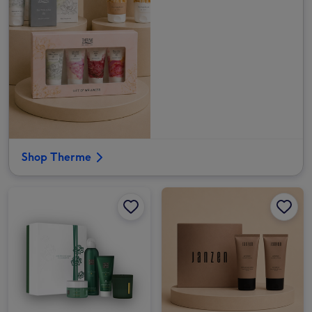
Shop Therme
Rituals | Jing M Set afbeelding 1
Rituals | Jing M Set afbeelding 2
JANZEN | Brievenbusgiftset | Gracious | 2 x 50ml afbeelding 1