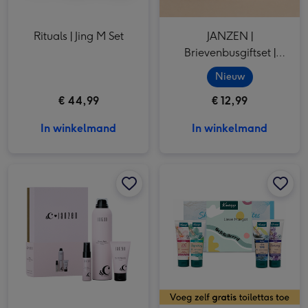
Rituals | Jing M Set
JANZEN |
Brievenbusgiftset |
Gracious | 2 x 50ml
Nieuw
€ 44,99
€ 12,99
In winkelmand
In winkelmand
&C | Giftset S | Vanilla Peach afbeelding 1
&C | Giftset S | Vanilla Peach afbeelding 2
Kneipp | Gefeliciteerd | met eigen naam afbeelding 1