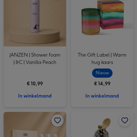
JANZEN | Shower foam
The Gift Label | Warm
| &C | Vanilla Peach
hug kaars
Nieuw
€ 10,99
€ 14,99
In winkelmand
In winkelmand
Therme | Foaming gel 3 x 75ml afbeelding 1
Therme | Foaming gel 3 x 75ml afbeelding 2
100% Leuk | Flesje Voetenbadje afbeelding 1