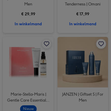
Men
Tenderness | Omani
€ 29,99
€ 17,99
In winkelmand
In winkelmand
Marie-Stella-Maris | Gentle Care Essentials | Rock Roses afbeelding 1
Marie-Stella-Maris | Gentle Care Essentials | Rock Roses afbeelding 2
JANZEN | Giftset S | For Men afbeelding 1
Marie-Stella-Maris |
JANZEN | Giftset S | For
Gentle Care Essentials |
Men
Rock Roses
Nieuw