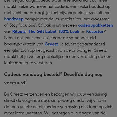
Een verjaardagscadeau waar je iemand echt blij mee
maakt, zeker wanneer het cadeau een leuke boodschap
met zicht meedraagt. Je kunt bijvoorbeeld kiezen uit een
handzeep
pompje met de leuke tekst ‘You are awesome’
of ‘Stay fabulous’. Of pak jij uit met een
cadeaupakketten
van
Rituals
,
The Gift Label
,
100% Leuk
en
Kocostar
?
Neem ook eens een kijkje naar de samengesteld
beautypakketten van
Greetz
. Je tovert gegarandeerd
een glimlach op het gezicht van de ontvanger! Greetz
maakt het je wel erg makkelijk om een verrassing op een
leuke manier te versturen.
Cadeau vandaag besteld? Dezelfde dag nog
verstuurd!
Bij Greetz verzenden en bezorgen wij jouw verrassing
direct de volgende dag, simpelweg omdat wij vinden
dat een unieke en bijzondere verrassing niet lang op zich
moet laten wachten. Wij bezorgen alle dagen van de