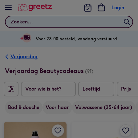
Bekijk meer
Login
Zoeken
Voor 23.00 besteld, vandaag verstuurd.
Verjaardag
Verjaardag Beautycadeaus
(91)
Voor wie is het?
Leeftijd
Prijs
Bad & douche
Voor haar
Volwassene (25-64 jaar)
JANZEN | Shower foam | &C | Vanilla Peach afbeelding 1
JANZEN | Shower foam | &C | Vanilla Peach afbeelding 2
The Gift Label | Warm hug kaars afbeelding 1