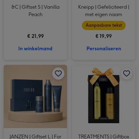
&C | Giftset S | Vanilla
Kneipp | Gefeliciteerd |
Peach
met eigen naam
Aanpasbare tekst
€ 21,99
€ 19,99
In winkelmand
Personaliseren
JANZEN | Giftset L | For Men afbeelding 1
JANZEN | Giftset L | For Men afbeelding 2
TREATMENTS | Giftbox Tenderness | Omani afbeelding 1
JANZEN | Giftset L | For
TREATMENTS | Giftbox