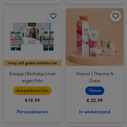
Kneipp | Birthday | met eigen foto afbeelding 1
Kneipp | Birthday | met eigen foto afbeelding 2
Hoera! | Therme & Zusss afbeelding 1
Kneipp | Birthday | met
Hoera! | Therme &
eigen foto
Zusss
Aanpasbare foto
Nieuw
€ 19,99
€ 22,99
Personaliseren
In winkelmand
Rituals | Sakura | Trial Set afbeelding 1
Rituals | Sakura | Trial Set afbeelding 2
Therme | Douchegel 4 x 75ml afbeelding 1