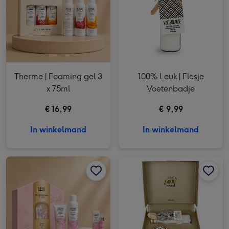
Therme | Foaming gel 3
100% Leuk | Flesje
x 75ml
Voetenbadje
€ 16,99
€ 9,99
In winkelmand
In winkelmand
Therme | Wellnesskuur | Mindful Blossom afbeelding 1
Therme | Wellnesskuur | Mindful Blossom afbeelding 2
100% Leuk | Jij bent goud waard cadeaupakket afbeelding 1