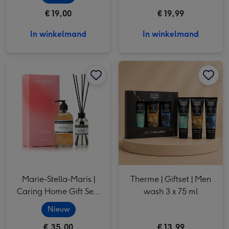
€ 19,00
€ 19,99
In winkelmand
In winkelmand
Marie-Stella-Maris | Caring Home Gift Set | Rock Roses afbeelding 1
Marie-Stella-Maris | Caring Home Gift Set | Rock Roses afbeelding 2
Therme | Giftset | Men wash 3 x 75 ml afbeelding 1
Marie-Stella-Maris |
Therme | Giftset | Men
Caring Home Gift Set |
wash 3 x 75 ml
Rock Roses
Nieuw
€ 35,00
€ 13,99