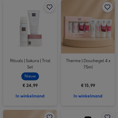
Rituals | Sakura | Trial
Therme | Douchegel 4 x
Set
75ml
Nieuw
€ 24,99
€ 15,99
In winkelmand
In winkelmand
Therme | Giftset small | Blooming Selfcare afbeelding 1
Therme | Giftset small | Blooming Selfcare afbeelding 2
Marie-Stella-Maris | Silky soft mousse | Objets d'Amsterdam 200ml afbeelding 1