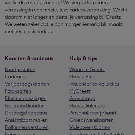
week, dus ook op zondag! We verpakken iedere
verrassing in een mooie, luxe cadeauverpakking. Wacht
daarom niet langer en bestel je verrassing bij Greetz.
We weten zeker dat je dan morgen iemand blij maakt
met een uniek cadeau!
Kaarten & cadeaus
Hulp & tips
Kaartje sturen
Waarom Greetz
Cadeaus
Greetz Plus
Verjaardagskaarten
Influencer co-collecties
Fotokaarten
MyGreetz
Bloemen bezorgen
Greetz-app
Geslaagd kaarten
Greetz-kalender
Geslaagd cadeaus
Personaliseer je kaart
Ansichtkaart maken
Groepswenskaarten
Ballonnen versturen
Videowenskaarten
Baby cadeaus
Kaartteksten (schrijfhulp)