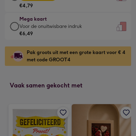
kaart
Voor
€4,79
-
de
€4,79
kleine
Mega kaart
-
gelukwens
Mega
Voor de onuitwisbare indruk
Meest
-
kaart
€6,49
gekozen
Dimensions:
-
-
120
€6,49
Dimensions:
Pak groots uit met een grote kaart voor € 4
x
-
167
met code GROOT4
160
Voor
x
mm
de
231
onuitwisbare
mm
indruk
Vaak samen gekocht met
-
Dimensions:
241
x
333
mm