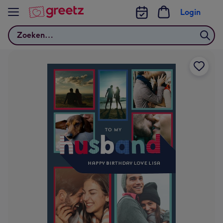
Bekijk meer
Login
Zoeken