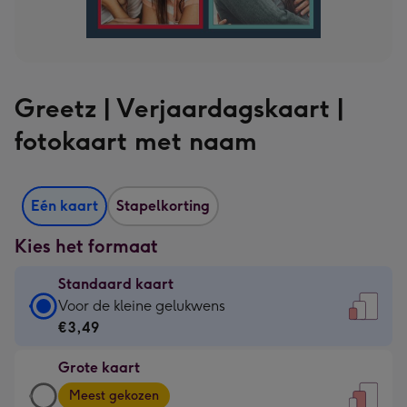
Greetz | Verjaardagskaart |
fotokaart met naam
Eén kaart
Stapelkorting
Kies het formaat
Standaard kaart
Standaard
Voor de kleine gelukwens
kaart
€3,49
-
Grote kaart
€3,49
Grote
-
Meest gekozen