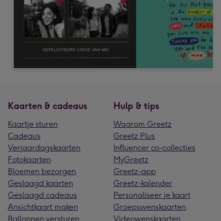
Kaarten & cadeaus
Hulp & tips
Kaartje sturen
Waarom Greetz
Cadeaus
Greetz Plus
Verjaardagskaarten
Influencer co-collecties
Fotokaarten
MyGreetz
Bloemen bezorgen
Greetz-app
Geslaagd kaarten
Greetz-kalender
Geslaagd cadeaus
Personaliseer je kaart
Ansichtkaart maken
Groepswenskaarten
Ballonnen versturen
Videowenskaarten