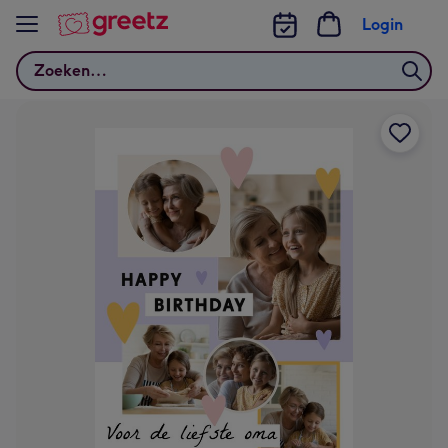
Bekijk meer
Login
Zoeken