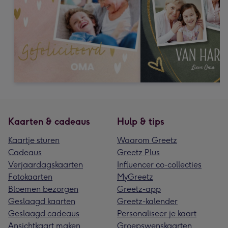
Kaarten & cadeaus
Hulp & tips
Kaartje sturen
Waarom Greetz
Cadeaus
Greetz Plus
Verjaardagskaarten
Influencer co-collecties
Fotokaarten
MyGreetz
Bloemen bezorgen
Greetz-app
Geslaagd kaarten
Greetz-kalender
Geslaagd cadeaus
Personaliseer je kaart
Ansichtkaart maken
Groepswenskaarten