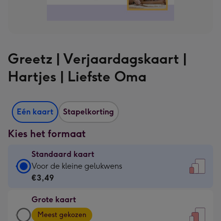
Greetz | Verjaardagskaart |
Hartjes | Liefste Oma
Eén kaart
Stapelkorting
Kies het formaat
Standaard kaart
Standaard
Voor de kleine gelukwens
kaart
€3,49
-
Grote kaart
€3,49
Grote
-
Meest gekozen