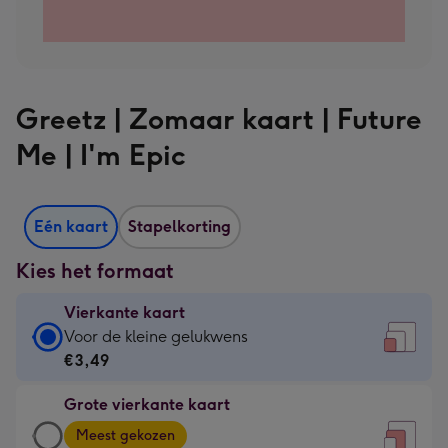
Greetz | Zomaar kaart | Future
Me | I'm Epic
Eén kaart
Stapelkorting
Kies het formaat
Vierkante kaart
Vierkante
Voor de kleine gelukwens
kaart
€3,49
-
Grote vierkante kaart
€3,49
Grote
-
Meest gekozen