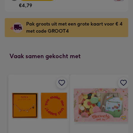
vierkante
Voor
€4,79
kaart
de
-
kleine
€4,79
gelukwens
Pak groots uit met een grote kaart voor € 4
-
-
met code GROOT4
Meest
Dimensions:
gekozen
130
-
x
Vaak samen gekocht met
Dimensions:
130
167
mm
x
167
mm