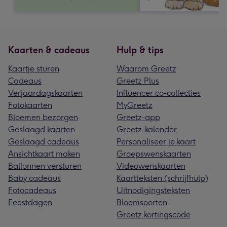
Kaarten & cadeaus
Hulp & tips
Kaartje sturen
Waarom Greetz
Cadeaus
Greetz Plus
Verjaardagskaarten
Influencer co-collecties
Fotokaarten
MyGreetz
Bloemen bezorgen
Greetz-app
Geslaagd kaarten
Greetz-kalender
Geslaagd cadeaus
Personaliseer je kaart
Ansichtkaart maken
Groepswenskaarten
Ballonnen versturen
Videowenskaarten
Baby cadeaus
Kaartteksten (schrijfhulp)
Fotocadeaus
Uitnodigingsteksten
Feestdagen
Bloemsoorten
Greetz kortingscode