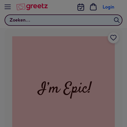
Bekijk meer
Login
Zoeken